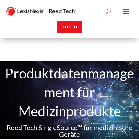
LOGIN
Produktdatenmanage
ment für
Medizinprodukte
Reed Tech SingleSource™ für medizinische
Geräte