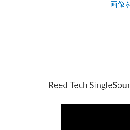
画像をク
Reed Tech SingleSou