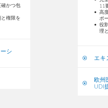
正確かつ包
11
高
割と権限を
ポ
役
理
ケーシ
エキ
欧州
UDI