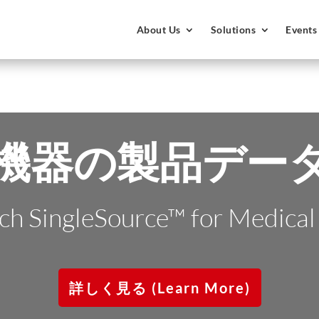
About Us
Solutions
Events
機器の製品デー
ch SingleSource™ for Medical
詳しく見る (Learn More)