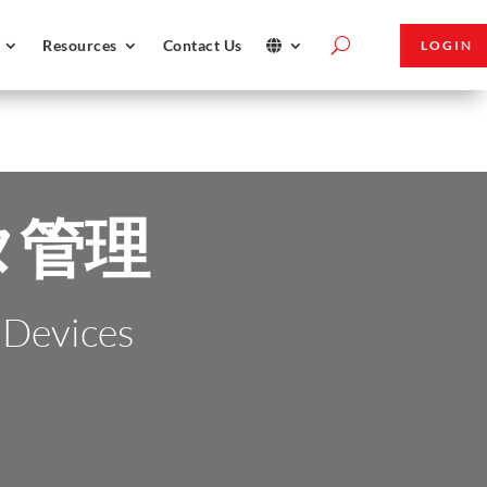
Resources
Contact Us
LOGIN
タ管理
 Devices